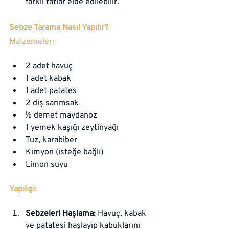
farklı tatlar elde edilebilir.
Sebze Tarama Nasıl Yapılır?
Malzemeler:
2 adet havuç
1 adet kabak
1 adet patates
2 diş sarımsak
½ demet maydanoz
1 yemek kaşığı zeytinyağı
Tuz, karabiber
Kimyon (isteğe bağlı)
Limon suyu
Yapılışı:
Sebzeleri Haşlama:
 Havuç, kabak 
ve patatesi haşlayıp kabuklarını 