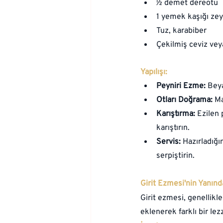
½ demet dereotu
1 yemek kaşığı zey
Tuz, karabiber
Çekilmiş ceviz ve
Yapılışı:
Peyniri Ezme:
 Beya
Otları Doğrama:
 M
Karıştırma:
 Ezilen 
karıştırın.
Servis:
 Hazırladığı
serpiştirin.
Girit Ezmesi'nin Yanınd
Girit ezmesi, genellikle 
eklenerek farklı bir lezz