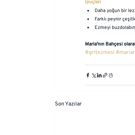
İpuçları
Daha yoğun bir lez
Farklı peynir çeşitl
Ezmeyi buzdolabınd
Maria'nın Bahçesi
olara
#gritezmesi
#marian
Son Yazılar