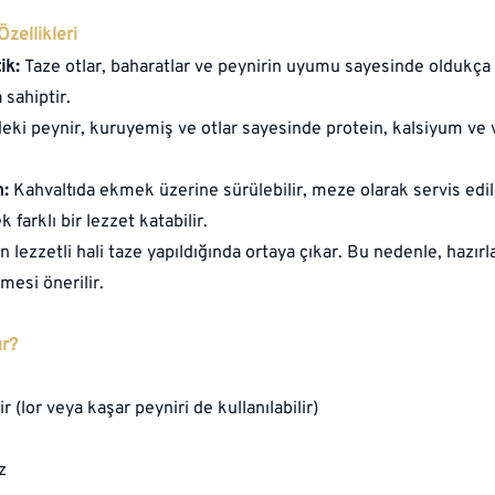
Özellikleri
ik:
 Taze otlar, baharatlar ve peynirin uyumu sayesinde oldukça l
 sahiptir.
deki peynir, kuruyemiş ve otlar sayesinde protein, kalsiyum ve 
m:
 Kahvaltıda ekmek üzerine sürülebilir, meze olarak servis edile
 farklı bir lezzet katabilir.
n lezzetli hali taze yapıldığında ortaya çıkar. Bu nedenle, hazır
mesi önerilir.
ır?
 (lor veya kaşar peyniri de kullanılabilir)
z