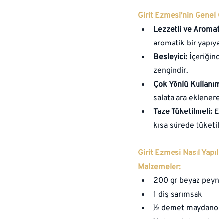
Girit Ezmesi'nin Genel 
Lezzetli ve Aromat
aromatik bir yapıya
Besleyici:
 İçeriğin
zengindir.
Çok Yönlü Kullanı
salatalara eklenerek
Taze Tüketilmeli:
 E
kısa sürede tüketil
Girit Ezmesi Nasıl Yapıl
Malzemeler:
200 gr beyaz peynir
1 diş sarımsak
½ demet maydano