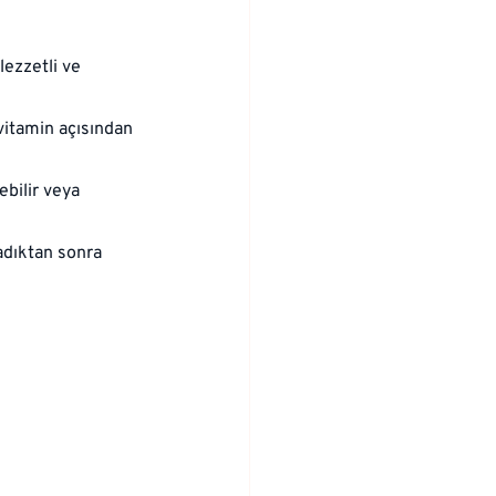
ezzetli ve 
vitamin açısından 
bilir veya 
ladıktan sonra 