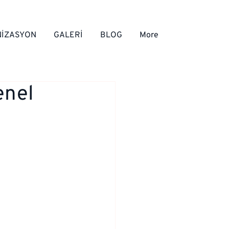
İZASYON
GALERİ
BLOG
More
enel