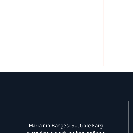
Köpoğlu Nedir Nasıl Yapılır?
Maria’nın Bahçesi Su, Göle karşı
Genel Özellikleri ve Tarif