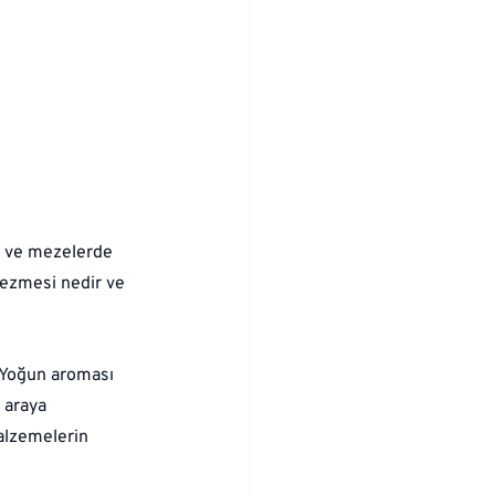
da ve mezelerde 
t ezmesi nedir ve 
. Yoğun aroması 
 araya 
alzemelerin 