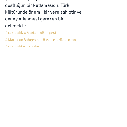
dostluğun bir kutlamasıdır. Türk 
kültüründe önemli bir yere sahiptir ve 
deneyimlenmesi gereken bir 
gelenektir.
#rakıbalık
#MarianınBahçesi
#MarianınBahçesisu
#MaltepeRestoran
#rakıbalıkmekanları
Son Yazılar
Hepsini Gör