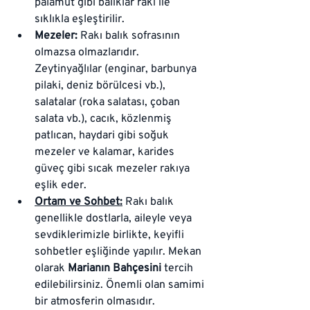
palamut gibi balıklar rakı ile 
sıklıkla eşleştirilir.
Mezeler:
 Rakı balık sofrasının 
olmazsa olmazlarıdır. 
Zeytinyağlılar (enginar, barbunya 
pilaki, deniz börülcesi vb.), 
salatalar (roka salatası, çoban 
salata vb.), cacık, közlenmiş 
patlıcan, haydari gibi soğuk 
mezeler ve kalamar, karides 
güveç gibi sıcak mezeler rakıya 
eşlik eder.
Ortam ve Sohbet:
 Rakı balık 
genellikle dostlarla, aileyle veya 
sevdiklerimizle birlikte, keyifli 
sohbetler eşliğinde yapılır. Mekan 
olarak 
Marianın Bahçesini
 tercih 
edilebilirsiniz. Önemli olan samimi 
bir atmosferin olmasıdır.