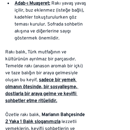
Adab-ı Muaşeret:
 Rakı yavaş yavaş 
içilir, buz eklenmez (isteğe bağlı), 
kadehler tokuşturulurken göz 
teması kurulur. Sofrada sohbetin 
akışına ve diğerlerine saygı 
göstermek önemlidir.
Rakı balık, Türk mutfağının ve 
kültürünün ayrılmaz bir parçasıdır. 
Temelde rakı (anason aromalı bir içki) 
ve taze balığın bir araya gelmesiyle 
oluşan bu keyif, 
sadece bir yemek 
olmanın ötesinde, bir sosyalleşme, 
dostlarla bir araya gelme ve keyifli 
sohbetler etme ritüelidir.
Özetle rakı balık, 
Marianın Bahçesinde
2 Yaka 1 Balık sloganımızla
 lezzetli 
yemeklerin, keyifli sohbetlerin ve 