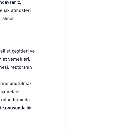
ındaysanız, 
e şık atmosferi 
 almalı.
li et çeşitleri ve 
 et yemekleri, 
mesi, restoranın 
lerine unutulmaz 
eçenekler 
 odun fırınında 
i konusunda bir 