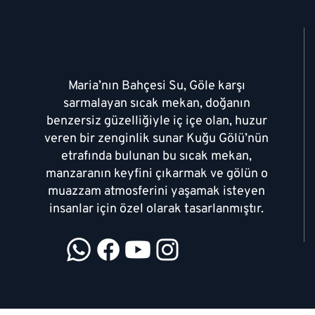
Maltepe ve Cevizli'nin En İyi
Anado
Maria’nın Bahçesi Su, Göle karşı
Restoranı
yeni
sarmalayan sıcak mekan, doğanın
benzersiz güzelliğiyle iç içe olan, huzur
veren bir zenginlik sunar Kuğu Gölü’nün
etrafında bulunan bu sıcak mekan,
manzaranın keyfini çıkarmak ve gölün o
muazzam atmosferini yaşamak isteyen
insanlar için özel olarak tasarlanmıştır.