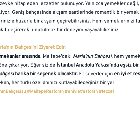
zevke hitap eden lezzetler bulunuyor. Yalnızca yemekler değil
iyor. Geniş bahçesinde akşam saatlerinde romantik bir yemek yiy
rinizle huzurlu bir akşam geçirebilirsiniz. Hem yemeklerinizi 
kit geçirerek, unutulmaz bir deneyim yaşayabilirsiniz.
ia'nın Bahçesi'ni Ziyaret Edin
 mekanlar arasında
, Maltepe’deki 
Maria'nın Bahçesi
, hem yemek
öne çıkarıyor. Eğer siz de 
İstanbul Anadolu Yakası’nda eşsiz bir 
Bahçesi
 harika bir seçenek olacaktır.
 Et severler için 
en iyi et re
kan, her türlü özel anınızı kutlayabileceğiniz bir yer.
nınBahçesisu
#MaltepeRestoran
#eniyietrestoran
#lezzet