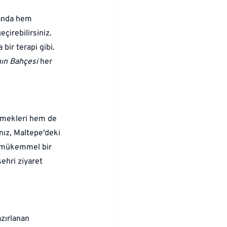
anda hem 
çirebilirsiniz. 
ir terapi gibi. 
nın Bahçesi
 her 
yemekleri hem de 
nız, Maltepe'deki 
 mükemmel bir 
ehri ziyaret 
zırlanan 