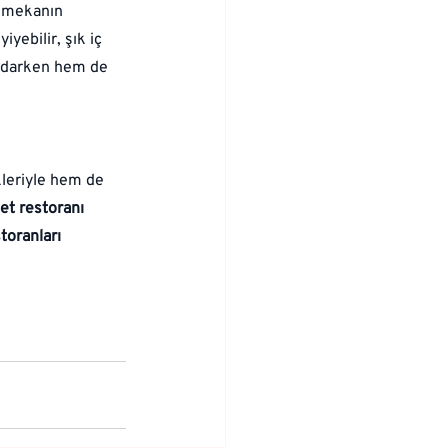
, mekanın 
ebilir, şık iç 
tadarken hem de 
leriyle hem de 
et restoranı 
storanları 