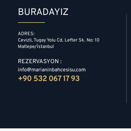
BURADAYIZ
ADRES:
Maltepe'nin Gözde Mekanı
Cevizli, Tugay Yolu Cd. Lefter Sk. No: 10
Maria'nın Bahçesi
Maltepe/İstanbul
REZERVASYON :
info@marianinbahcesisu.com
+90 532 067 17 93