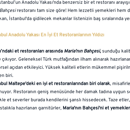
İstanbul’un Anadolu Yakası'nda benzersiz bir et restoranı arayış
 Bahçesi
 restoranı tam size göre! Hem lezzetli yemekleri hem d
an, İstanbul'da gidilecek mekanlar listenizin baş sıralarında yer
bul Anadolu Yakası En İyi Et Restoranlarının Yıldızı
’ndaki et restoranları arasında 
Maria'nın Bahçesi
,
 sunduğu kalite
 çıkıyor. Geleneksel Türk mutfağından ilham alınarak hazırlanan
sel açıdan etkileyici. Yüksek kaliteli etlerin mükemmel pişiril
n biri.
nbul Maltepe'deki en iyi et restoranlarından biri olarak
, misafir
nuyor. Restoranın geniş menüsünde her damak tadına uygun s
kle et severler burada kendilerini şanslı hissedecek. Taze etler,
stalıkla hazırlanan garnitürler, 
Maria'nın Bahçesi'ni et yemekler