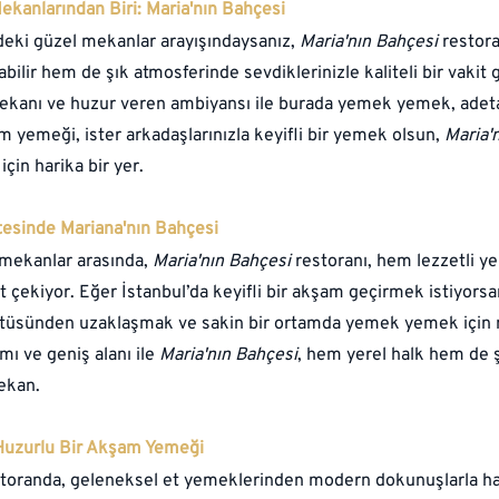
ekanlarından Biri: Maria'nın Bahçesi
deki güzel mekanlar arayışındaysanız, 
Maria'nın Bahçesi
 restor
bilir hem de şık atmosferinde sevdiklerinizle kaliteli bir vakit ge
 mekanı ve huzur veren ambiyansı ile burada yemek yemek, adeta b
m yemeği, ister arkadaşlarınızla keyifli bir yemek olsun, 
Maria'
için harika bir yer.
tesinde Mariana'nın Bahçesi
 mekanlar arasında, 
Maria'nın Bahçesi
 restoranı, hem lezzetli 
t çekiyor. Eğer İstanbul’da keyifli bir akşam geçirmek istiyorsa
ltüsünden uzaklaşmak ve sakin bir ortamda yemek yemek için
mı ve geniş alanı ile 
Maria'nın Bahçesi
, hem yerel halk hem de ş
mekan.
 Huzurlu Bir Akşam Yemeği
storanda, geleneksel et yemeklerinden modern dokunuşlarla ha