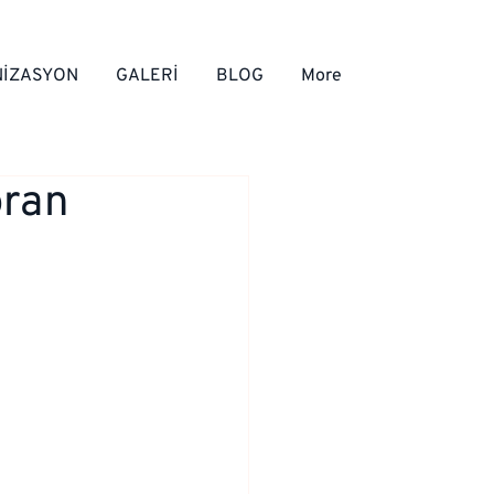
İZASYON
GALERİ
BLOG
More
oran